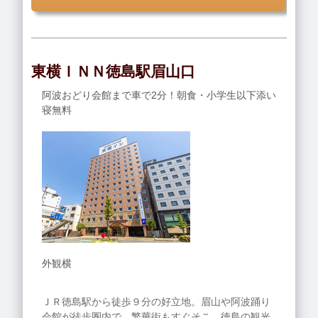
東横ＩＮＮ徳島駅眉山口
阿波おどり会館まで車で2分！朝食・小学生以下添い
寝無料
外観横
ＪＲ徳島駅から徒歩９分の好立地。眉山や阿波踊り
会館が徒歩圏内で、繁華街もすぐそこ。徳島の観光