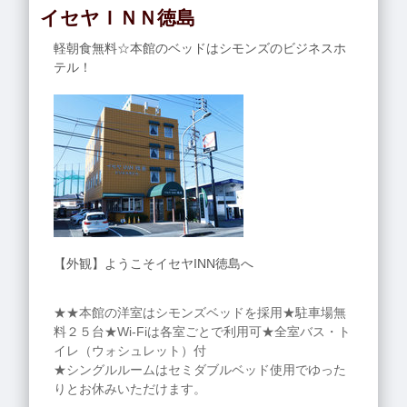
イセヤＩＮＮ徳島
軽朝食無料☆本館のベッドはシモンズのビジネスホ
テル！
【外観】ようこそイセヤINN徳島へ
★★本館の洋室はシモンズベッドを採用★駐車場無
料２５台★Wi-Fiは各室ごとで利用可★全室バス・ト
イレ（ウォシュレット）付
★シングルルームはセミダブルベッド使用でゆった
りとお休みいただけます。