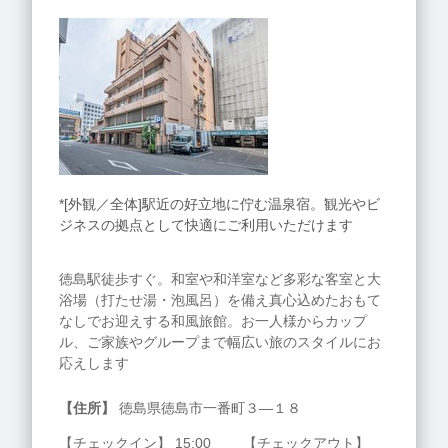
*[外観／全体]駅近の好立地に佇む温泉宿。観光やビ
ジネスの拠点として快適にご利用いただけます
徳島駅徒歩すぐ。和室や和洋室など多彩な客室と大
浴場（打たせ湯・泡風呂）を備え真心込めたおもて
なしでお迎えする和風旅館。お一人様からカップ
ル、ご家族やグループまで幅広い旅のスタイルにお
応えします
【住所】
徳島県徳島市一番町３―１８
【チェックイン】 15:00 【チェックアウト】