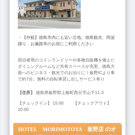
・【外観】徳島市内にも近い立地。徳島観光、阿波
踊り、お遍路等のお宿にご利用ください
宿泊者用のコインランドリーや各種自販機を備えた
ダイニングルームなど共有スペースが充実。徳島方
面へのビジネス・観光でのお泊りに！板野ICより車
で約7分。無料の自転車貸し出しサービス有り
【住所】
徳島県板野郡上板町西分字山下11‐3
【チェックイン】 15:00 【チェックアウト】
10:00
HOTEL MORIMOTOYA 板野店 のオ