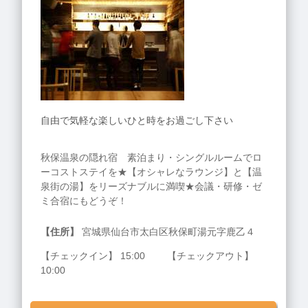
自由で気軽な楽しいひと時をお過ごし下さい
秋保温泉の隠れ宿 素泊まり・シングルルームでロ
ーコストステイを★【オシャレなラウンジ】と【温
泉街の湯】をリーズナブルに満喫★会議・研修・ゼ
ミ合宿にもどうぞ！
【住所】
宮城県仙台市太白区秋保町湯元字鹿乙４
【チェックイン】 15:00 【チェックアウト】
10:00