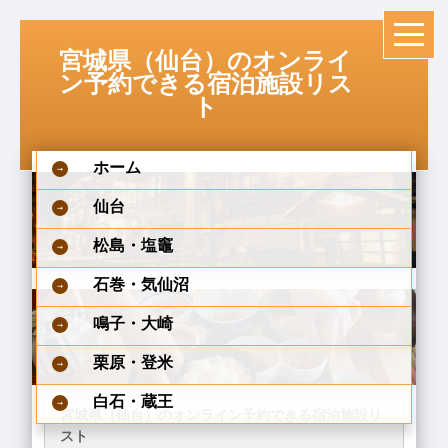
宮城県（仙台）のオンライ
ン予約できる宿泊施設リス
ト
ホーム
仙台
松島・塩竈
石巻・気仙沼
鳴子・大崎
栗原・登米
白石・蔵王
宮城県（仙台）のオンライン予約できる宿泊施設リ
スト