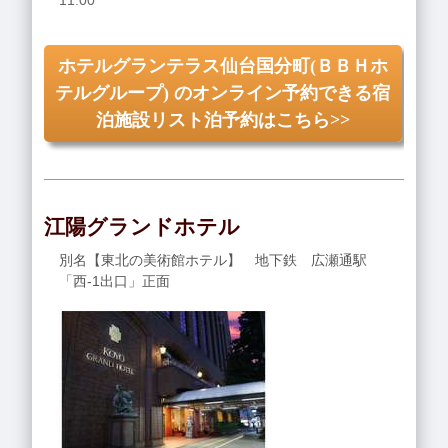
11:00
ホテルグランテラス仙台国分町(ＢＢＨホ
テルグループ) のオンライン予約できる宿
泊施設リスト泊予約はこちら>>
江陽グランドホテル
別名【東北の美術館ホテル】 地下鉄 広瀬通駅
「西-1出口」正面