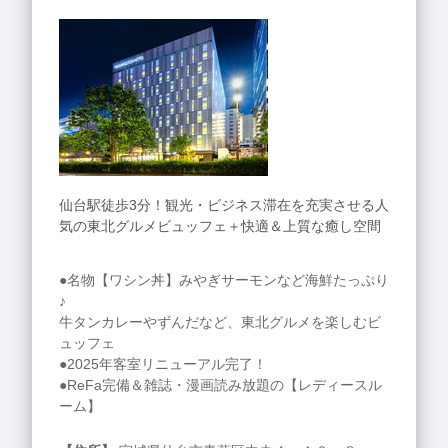
仙台駅徒歩3分！観光・ビジネス滞在を充実させる人
気の東北グルメビュッフェ＋快適＆上質な癒し空間
●名物【ワシン丼】みやぎサーモンなど海鮮たっぷり
♪
牛タンカレーやずんだなど、東北グルメを楽しむビ
ュッフェ
●2025年客室リニューアル完了！
●ReFa完備＆雑誌・漫画読み放題の【レディースル
ーム】