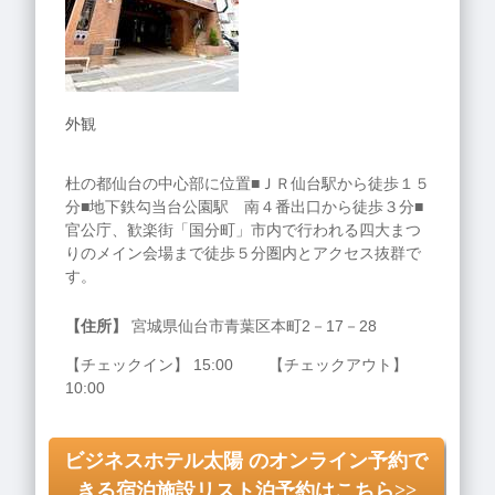
外観
杜の都仙台の中心部に位置■ＪＲ仙台駅から徒歩１５
分■地下鉄勾当台公園駅 南４番出口から徒歩３分■
官公庁、歓楽街「国分町」市内で行われる四大まつ
りのメイン会場まで徒歩５分圏内とアクセス抜群で
す。
【住所】
宮城県仙台市青葉区本町2－17－28
【チェックイン】 15:00 【チェックアウト】
10:00
ビジネスホテル太陽 のオンライン予約で
きる宿泊施設リスト泊予約はこちら>>