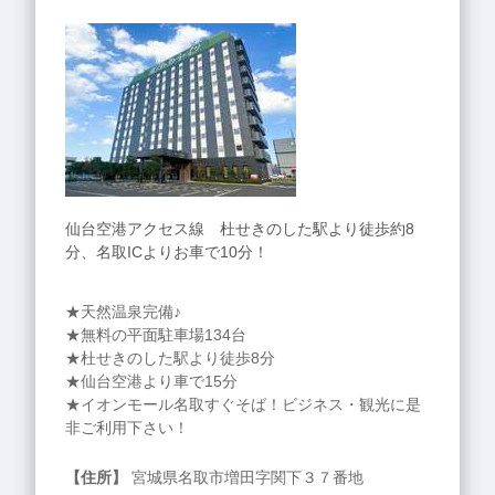
仙台空港アクセス線 杜せきのした駅より徒歩約8
分、名取ICよりお車で10分！
★天然温泉完備♪
★無料の平面駐車場134台
★杜せきのした駅より徒歩8分
★仙台空港より車で15分
★イオンモール名取すぐそば！ビジネス・観光に是
非ご利用下さい！
【住所】
宮城県名取市増田字関下３７番地