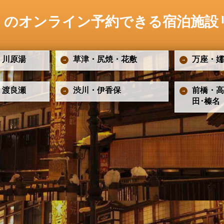
）のオンライン予約できる宿泊施設
・川原湯
草津・尻焼・花敷
万座・嬬
・渡良瀬
渋川・伊香保
前橋・高
田･榛名