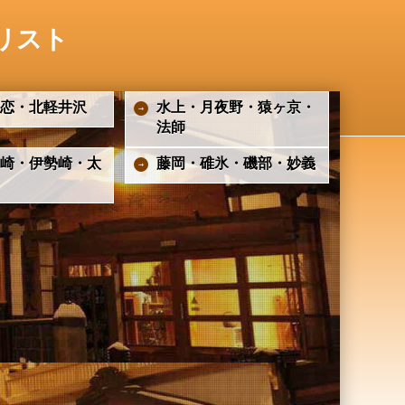
リスト
恋・北軽井沢
水上・月夜野・猿ヶ京・
法師
崎・伊勢崎・太
藤岡・碓氷・磯部・妙義