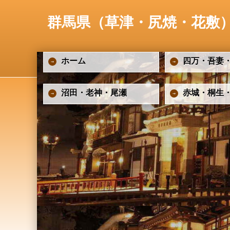
群馬県（草津・尻焼・花敷
ホーム
四万・吾妻
沼田・老神・尾瀬
赤城・桐生