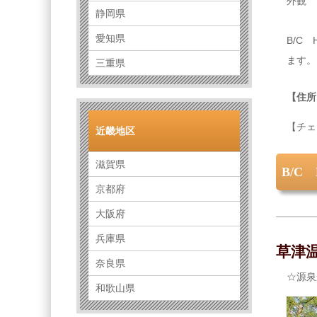
外観
静岡県
愛知県
B/C
ます。
三重県
【住所
【チェ
近畿地区
滋賀県
B/C
京都府
大阪府
兵庫県
草津
奈良県
☆源泉
和歌山県