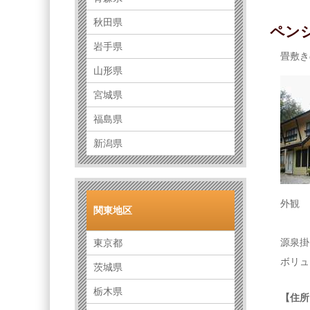
秋田県
ペン
岩手県
畳敷き
山形県
宮城県
福島県
新潟県
外観
関東地区
源泉掛
東京都
ボリュ
茨城県
栃木県
【住所