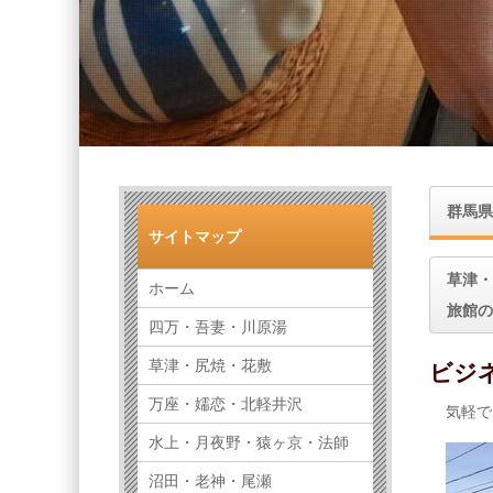
群馬県
サイトマップ
草津・
ホーム
旅館の
四万・吾妻・川原湯
草津・尻焼・花敷
ビジ
万座・嬬恋・北軽井沢
気軽で
水上・月夜野・猿ヶ京・法師
沼田・老神・尾瀬