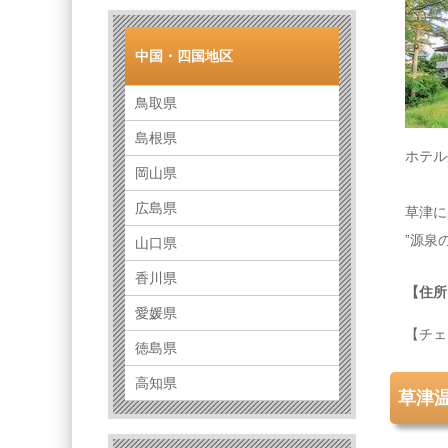
中国・四国地区
鳥取県
島根県
ホテル
岡山県
広島県
草津に
”源泉
山口県
香川県
【住所
愛媛県
【チェ
徳島県
高知県
草津