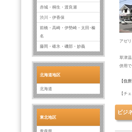
赤城・桐生・渡良瀬
渋川・伊香保
前橋・高崎・伊勢崎・太田･榛
名
アゼリ
藤岡・碓氷・磯部・妙義
草津温
併用で
北海道地区
【住所
北海道
【チェ
ビジ
東北地区
青森県