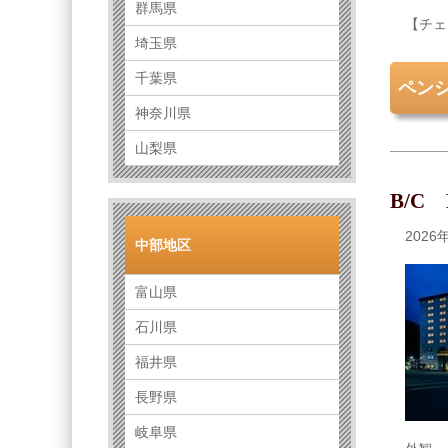
群馬県
【チェ
埼玉県
千葉県
ペン
神奈川県
山梨県
B/C
202
中部地区
富山県
石川県
福井県
長野県
岐阜県