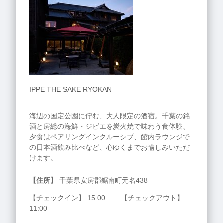
IPPE THE SAKE RYOKAN
海辺の国定公園に佇む、大人限定の酒宿。千葉の銘
酒と房総の海鮮・ジビエを炭火焼で味わう食体験、
夕食はペアリングインクルーシブ、館内ラウンジで
の日本酒飲み比べなど、心ゆくまでお愉しみいただ
けます。
【住所】
千葉県安房郡鋸南町元名438
【チェックイン】 15:00 【チェックアウト】
11:00