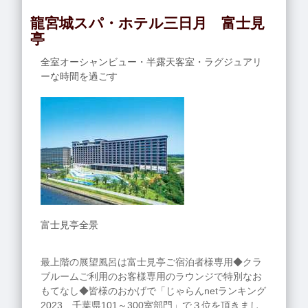
龍宮城スパ・ホテル三日月 富士見
亭
全室オーシャンビュー・半露天客室・ラグジュアリ
ーな時間を過ごす
富士見亭全景
最上階の展望風呂は富士見亭ご宿泊者様専用◆クラ
ブルームご利用のお客様専用のラウンジで特別なお
もてなし◆皆様のおかげで「じゃらんnetランキング
2023 千葉県101～300室部門」で３位を頂きまし