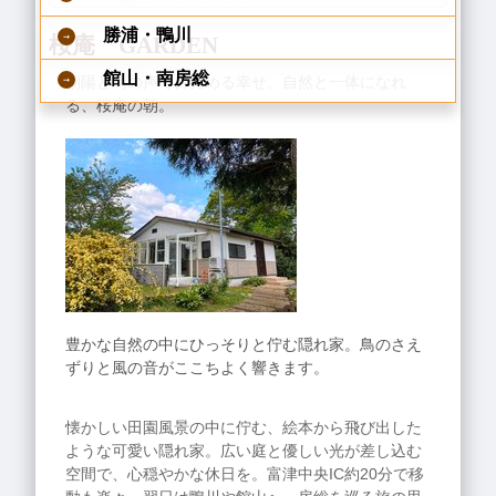
勝浦・鴨川
桜庵 GARDEN
館山・南房総
朝陽と鳥の声で目覚める幸せ。自然と一体になれ
る、桜庵の朝。
豊かな自然の中にひっそりと佇む隠れ家。鳥のさえ
ずりと風の音がここちよく響きます。
懐かしい田園風景の中に佇む、絵本から飛び出した
ような可愛い隠れ家。広い庭と優しい光が差し込む
空間で、心穏やかな休日を。富津中央IC約20分で移