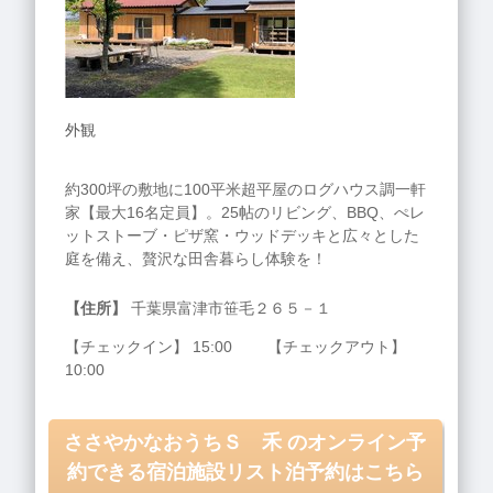
外観
約300坪の敷地に100平米超平屋のログハウス調一軒
家【最大16名定員】。25帖のリビング、BBQ、ぺレ
ットストーブ・ピザ窯・ウッドデッキと広々とした
庭を備え、贅沢な田舎暮らし体験を！
【住所】
千葉県富津市笹毛２６５－１
【チェックイン】 15:00 【チェックアウト】
10:00
ささやかなおうちＳ 禾 のオンライン予
約できる宿泊施設リスト泊予約はこちら