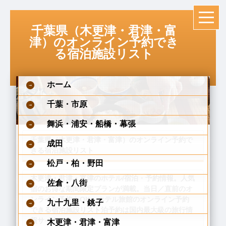
千葉県（木更津・君津・富
津）のオンライン予約でき
る宿泊施設リスト
ホーム
千葉・市原
舞浜・浦安・船橋・幕張
千葉県（木更津・君津・富津）のオンライン予約で
成田
きる宿泊施設リスト
松戸・柏・野田
木更津・君津・富津のホテル/宿泊・予約情報。人気
佐倉・八街
宿のお得な期間限定プランが満載。当日／直前のオ
ンライン予約もOK。ホテル旅館のオンライン予約
九十九里・銚子
できる宿泊施設リスト泊予約は国内最大級の旅行情
報サイト
木更津・君津・富津