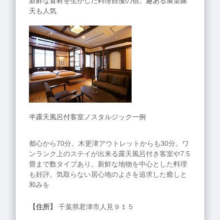
新鮮な食材を生かした料理自慢の宿。趣ある展望露
天も人気
半露天風呂付客室ノスタルジック一例
都心から70分。木更津アウトレットからも30分。ワ
ンランク上のステイが出来る露天風呂付き客室や7.5
畳まで数タイプあり。新鮮な地物を中心とした料理
も好評。気取らない居心地のよさを追求した癒しと
和みを
【住所】
千葉県君津市人見９１５