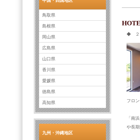
中国・四国地区
鳥取県
HOT
島根県
◆ ２
岡山県
広島県
山口県
香川県
愛媛県
徳島県
フロン
高知県
「南浜
や長期
九州・沖縄地区