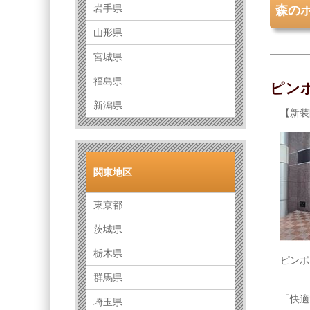
岩手県
森のホ
山形県
宮城県
福島県
ピン
新潟県
【新装
関東地区
東京都
茨城県
栃木県
ピンポ
群馬県
「快適
埼玉県