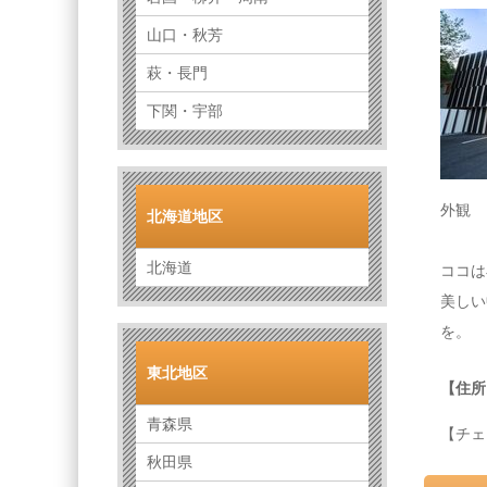
山口・秋芳
萩・長門
下関・宇部
外観
北海道地区
北海道
ココは
美しい
を。
東北地区
【住所
青森県
【チェ
秋田県