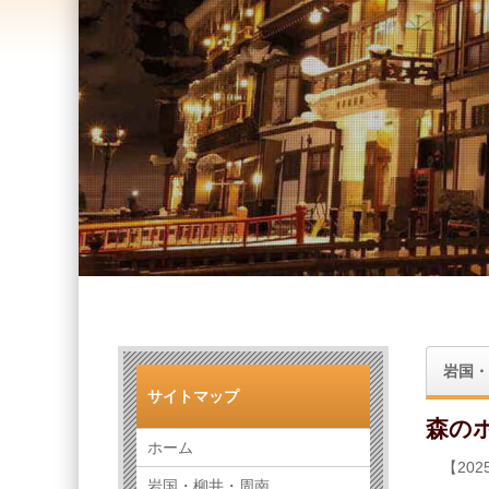
岩国・
サイトマップ
森のホ
ホーム
【20
岩国・柳井・周南