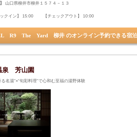
】
山口県柳井市柳井１５７４－１３
ックイン】 15:00 【チェックアウト】 10:00
EL R9 The Yard 柳井 のオンライン予約できる
温泉 芳山園
香る名湯”×“旬彩料理”で心和む至福の湯野体験