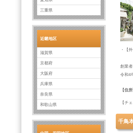
三重県
近畿地区
・【外
滋賀県
京都府
創業者
大阪府
令和4
兵庫県
【住所
奈良県
【チェ
和歌山県
千鳥