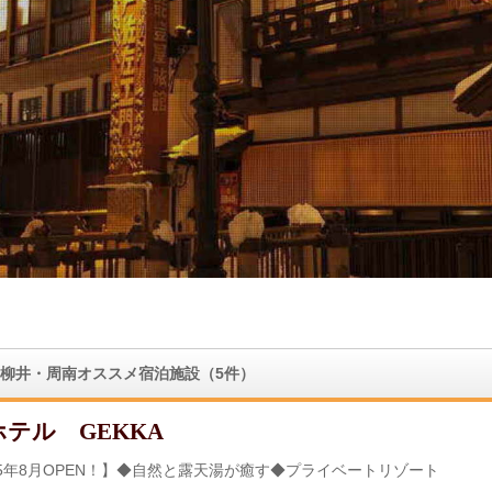
柳井・周南オススメ宿泊施設（5件）
テル GEKKA
25年8月OPEN！】◆自然と露天湯が癒す◆プライベートリゾート