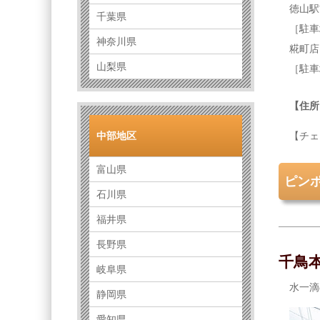
徳山駅
千葉県
［駐車
神奈川県
糀町店
山梨県
［駐車
【住所
中部地区
【チェ
富山県
ピン
石川県
福井県
長野県
千鳥
岐阜県
水一滴
静岡県
愛知県