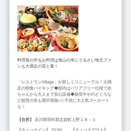
料理長の作るお料理は海山の幸にうるさい地元ファ
ンも大満足の質と量！
「レストランVillage」が新しくリニューアル！大満
足の朝食バイキング◆館内はバリアフリー仕様で赤
ちゃんから大人まで安心設備◆能登牛やのどぐろな
ど能登の幸も贅沢堪能♪☆子供に大人気ゴーカート
も！
【住所】
石川県羽咋郡志賀町上野１８－１
【チェックイン】 15:00 【チェックアウト】