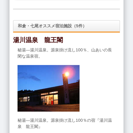
和倉・七尾オススメ宿泊施設（5件）
湯川温泉 龍王閣
秘湯―湯川温泉。源泉掛け流し100％、山あいの長
閑な温泉宿。
秘湯―湯川温泉。源泉掛け流し100％の宿『湯川温
泉 龍王閣』