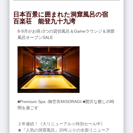
日本百景に囲まれた洞窟風呂の宿
百楽荘 能登九十九湾
8-9月がお得♪3つの貸切風呂＆Gameラウンジ＆洞窟
風呂オープンSALE
■Premium Spa -御空衣MISORAGI-■贅沢な癒しの時
間を過ごす
２年連続！《大リニューアル☆特別セール中》
★『人気の洞窟風呂』20年ぶりの全面リニューア