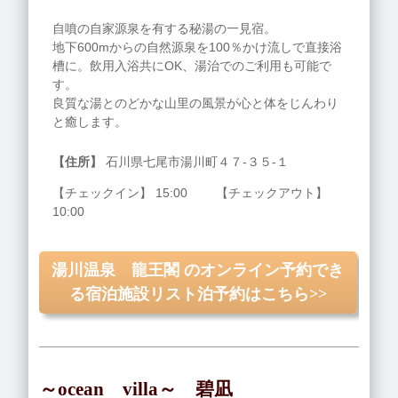
自噴の自家源泉を有する秘湯の一見宿。
地下600mからの自然源泉を100％かけ流しで直接浴
槽に。飲用入浴共にOK、湯治でのご利用も可能で
す。
良質な湯とのどかな山里の風景が心と体をじんわり
と癒します。
【住所】
石川県七尾市湯川町４７‐３５‐１
【チェックイン】 15:00 【チェックアウト】
10:00
湯川温泉 龍王閣 のオンライン予約でき
る宿泊施設リスト泊予約はこちら>>
～ocean villa～ 碧凪