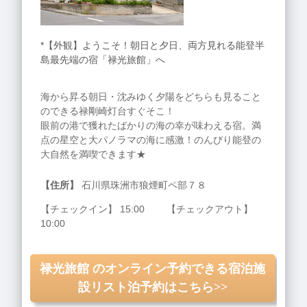
*【外観】ようこそ！朝日と夕日、両方見れる能登半
島最先端の宿「禄光旅館」へ
海から昇る朝日・沈みゆく夕陽をどちらも見ること
のできる禄剛崎灯台すぐそこ！
眼前の港で獲れたばかりの海の幸が味わえる宿。満
点の星空と大パノラマの海に感激！のんびり能登の
大自然を満喫できます★
【住所】
石川県珠洲市狼煙町ペ部７８
【チェックイン】 15:00 【チェックアウト】
10:00
禄光旅館 のオンライン予約できる宿泊施
設リスト泊予約はこちら>>