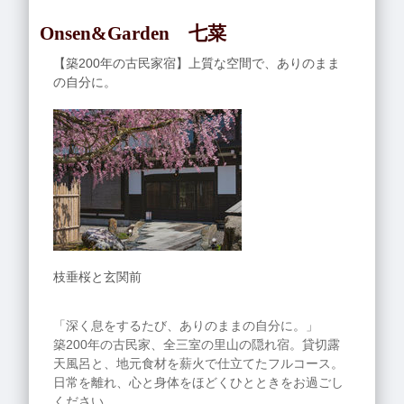
Onsen&Garden 七菜
【築200年の古民家宿】上質な空間で、ありのまま
の自分に。
枝垂桜と玄関前
「深く息をするたび、ありのままの自分に。」
築200年の古民家、全三室の里山の隠れ宿。貸切露
天風呂と、地元食材を薪火で仕立てたフルコース。
日常を離れ、心と身体をほどくひとときをお過ごし
ください。