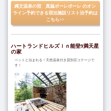
縄文温泉の宿 真脇ポーレポーレ のオン
ライン予約できる宿泊施設リスト泊予約は
こちら>>
ハートランドヒルズｉｎ能登9満天星
の家
ペットと泊まれる！天然温泉付き貸別荘コテージで
す！