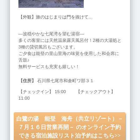
【外観】旅のはじまりは門を抜けて…
―波穏やかな七尾湾を望む湯宿―
多くの客室には天然温泉露天風呂付！2種の大湯処と
3種の貸切風呂もございます。
ご夕食は能登の里山里海の味覚を使用した和会席に
舌鼓♪
無料サービスも充実も嬉しい！
【住所】
石川県七尾市和倉町ワ部３１
【チェックイン】 15:00 【チェックアウト】
11:00
白鷺の湯 能登 海舟（共立リゾート）－
７月１６日営業再開－ のオンライン予約
できる宿泊施設リスト泊予約はこちら>>