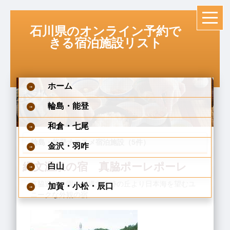
石川県のオンライン予約で
きる宿泊施設リスト
ホーム
輪島・能登
和倉・七尾
輪島・能登オススメ宿泊施設（5件）
金沢・羽咋
白山
縄文温泉の宿 真脇ポーレポーレ
真脇遺跡公園内、縄文遺跡の丘より日本海を望むユ
加賀・小松・辰口
ニークな外観の宿