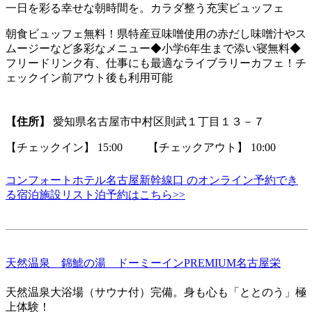
一日を彩る幸せな朝時間を。カラダ整う充実ビュッフェ
朝食ビュッフェ無料！県特産豆味噌使用の赤だし味噌汁やス
ムージーなど多彩なメニュー◆小学6年生まで添い寝無料◆
フリードリンク有、仕事にも最適なライブラリーカフェ！チ
ェックイン前アウト後も利用可能
【住所】
愛知県名古屋市中村区則武１丁目１３－７
【チェックイン】 15:00 【チェックアウト】 10:00
コンフォートホテル名古屋新幹線口 のオンライン予約でき
る宿泊施設リスト泊予約はこちら>>
天然温泉 錦鯱の湯 ドーミーインPREMIUM名古屋栄
天然温泉大浴場（サウナ付）完備。身も心も「ととのう」極
上体験！